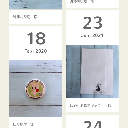
舟形町役場 様
23
鮭川村役場 様
18
Jun
2021
Feb
2020
ゆめりあ鉄道ギャラリー様
24
山形県庁 様