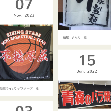
07
Nov
2023
麺屋 きなり 様
15
Jun
2022
新庄ライジングスターズ 様