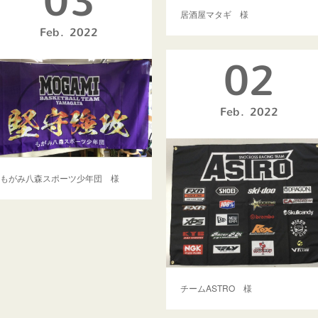
03
居酒屋マタギ 様
Feb
2022
02
Feb
2022
もがみ八森スポーツ少年団 様
チームASTRO 様