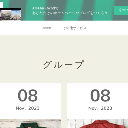
Ameba Owndで
今す
あなただけのホームページやブログをつくろう
Home
その他サービス
グループ
08
08
Nov
2023
Nov
2023