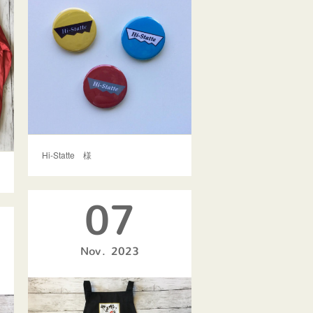
Hi-Statte 様
07
Nov
2023