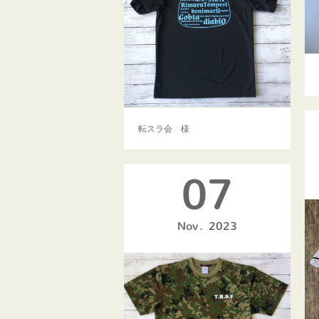
転スラ会 様
07
Nov
2023