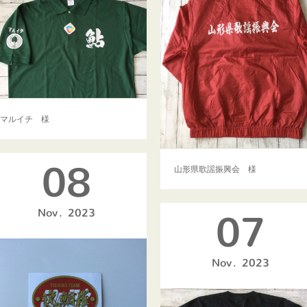
マルイチ 様
08
山形県歌謡振興会 様
Nov
2023
07
Nov
2023