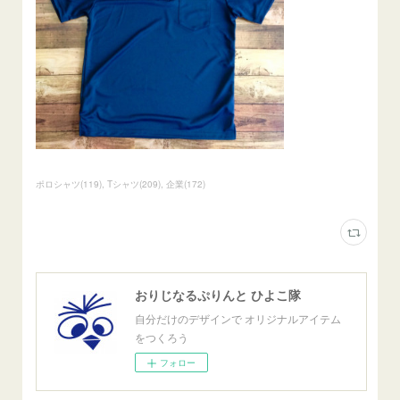
ポロシャツ
(
119
)
Tシャツ
(
209
)
企業
(
172
)
おりじなるぷりんと ひよこ隊
自分だけのデザインで オリジナルアイテム
をつくろう
フォロー