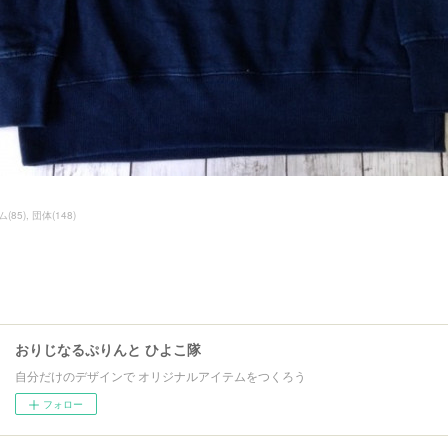
ム
(
85
)
団体
(
148
)
おりじなるぷりんと ひよこ隊
自分だけのデザインで オリジナルアイテムをつくろう
フォロー