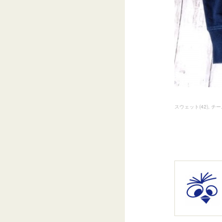
スウェット
(
42
)
チー