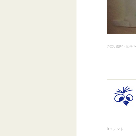
のぼり旗
(
96
)
団体
(
1
0
コメント