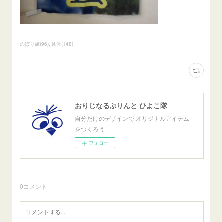
のぼり旗
(
96
)
団体
(
148
)
おりじなるぷりんと ひよこ隊
自分だけのデザインで オリジナルアイテム
をつくろう
フォロー
0
コメント