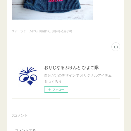
スポーツチーム
(
74
)
刺繍
(
39
)
お持ち込み
(
60
)
おりじなるぷりんと ひよこ隊
自分だけのデザインで オリジナルアイテム
をつくろう
フォロー
0
コメント