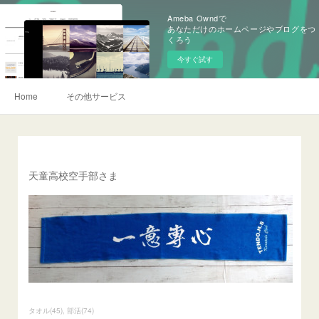
Ameba Owndで
あなただけのホームページやブログをつ
くろう
今すぐ試す
Home
その他サービス
天童高校空手部さま
タオル
(
45
)
部活
(
74
)