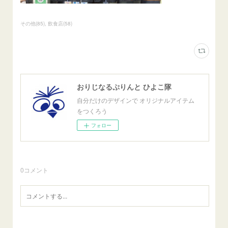
その他
(
85
)
飲食店
(
58
)
おりじなるぷりんと ひよこ隊
自分だけのデザインで オリジナルアイテム
をつくろう
フォロー
0
コメント