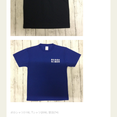
ポロシャツ
(
119
)
Tシャツ
(
209
)
部活
(
74
)