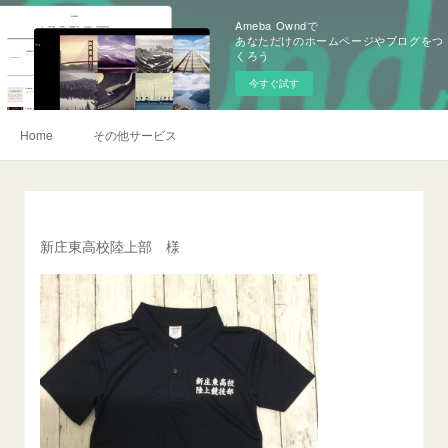
Ameba Owndで
あなただけのホームページやブログをつ
くろう
今すぐ試す
Home
その他サービス
新庄東高校陸上部 様